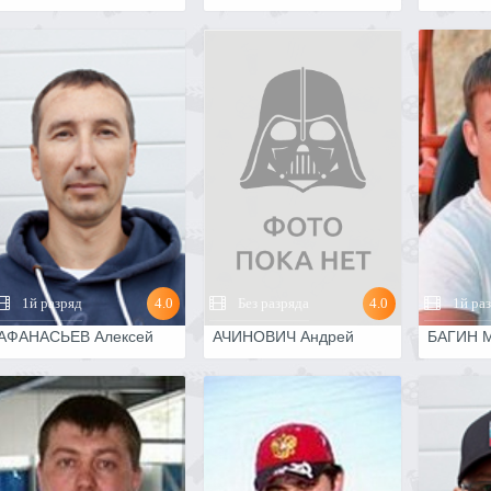
1й разряд
4.0
Без разряда
4.0
1й ра
АФАНАСЬЕВ Алексей
АЧИНОВИЧ Андрей
БАГИН 