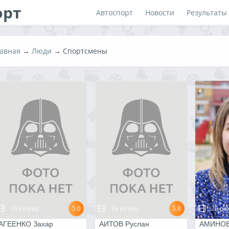
орт
Автоспорт
Новости
Результаты
авная
→
Люди
→ Спортсмены
1й разряд
5.0
1й разряд
5.0
2й ра
АГЕЕНКО Захар
АИТОВ Руслан
АМИНОВ