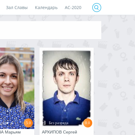
Зал Славы
Календарь
АС-2020
зряд
5.0
Без разряда
0.0
А Марьям
АРХИПОВ Сергей