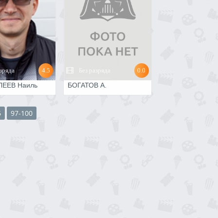
зряда
4.5
Без разряда
0.0
ЛЕЕВ Наиль
БОГАТОВ А.
6
97-100