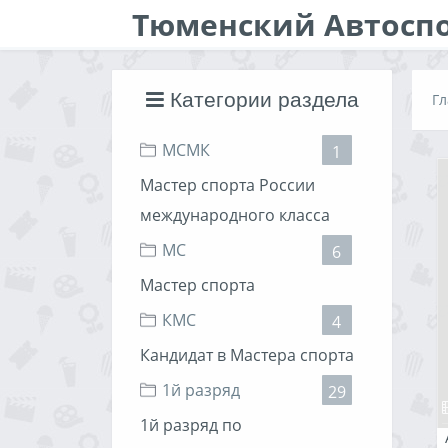
Тюменский Автосп
Категории раздела
Гл
МСМК
1
Мастер спорта России
международного класса
МС
6
Мастер спорта
КМС
4
Кандидат в Мастера спорта
1й разряд
29
1й разряд по