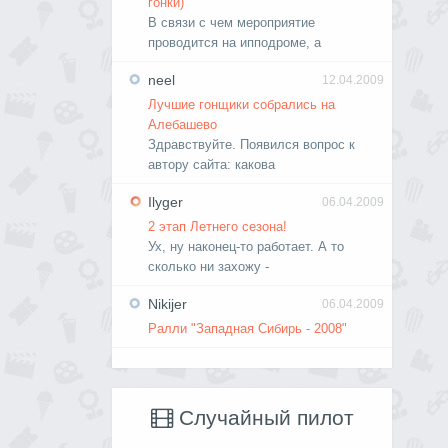
гонки)
В связи с чем мероприятие
проводится на ипподроме, а
neel
12.04.2009
Лучшие гонщики собрались на
Алебашево
Здравствуйте. Появился вопрос к
автору сайта: какова
Ilyger
06.04.2009
2 этап Летнего сезона!
Ух, ну наконец-то работает. А то
сколько ни захожу -
Nikijer
06.04.2009
Ралли "Западная Сибирь - 2008"
Случайный пилот