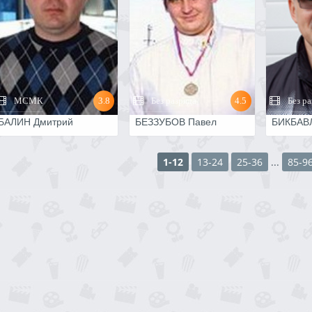
МСМК
3.8
Без разряда
4.5
Без ра
БАЛИН Дмитрий
БЕЗЗУБОВ Павел
БИКБАВ
1-12
13-24
25-36
...
85-9