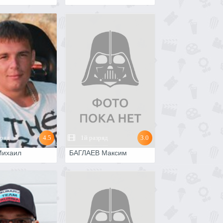
зряд
4.5
1й разряд
3.0
Михаил
БАГЛАЕВ Максим