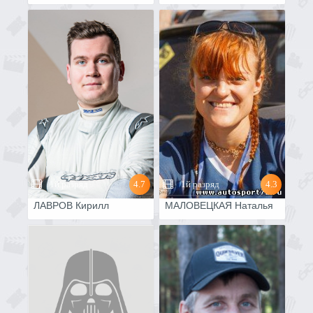
1й разряд
4.7
1й разряд
4.3
ЛАВРОВ Кирилл
МАЛОВЕЦКАЯ Наталья