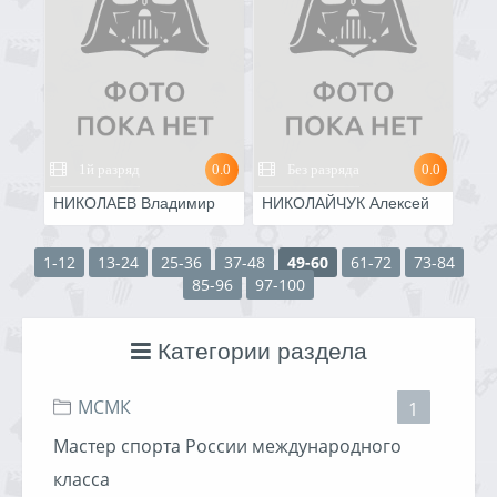
1й разряд
0.0
Без разряда
0.0
НИКОЛАЕВ Владимир
НИКОЛАЙЧУК Алексей
1-12
13-24
25-36
37-48
49-60
61-72
73-84
85-96
97-100
Категории раздела
МСМК
1
Мастер спорта России международного
класса