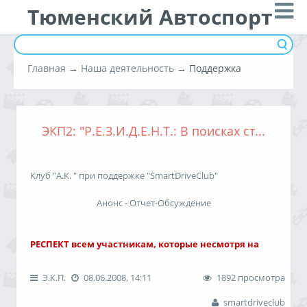
Тюменский Автоспорт
Главная
→
Наша деятельность
→ Поддержка
ЭКП2: "Р.Е.З.И.Д.Е.Н.Т.: В поисках ст...
Клуб "А.К. " при поддержке "SmartDriveClub"
Анонс
-
Отчет-Обсуждение
РЕСПЕКТ всем участникам, которые несмотря на
погодные аномалии играли и ЖГЛИ!
Э.К.П.
08.06.2008, 14:11
1892 просмотра
1 место:
Группа:
"Red Gremlins"
smartdriveclub