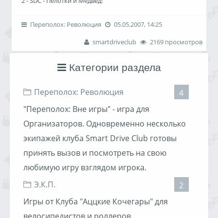
2 - SDC - Пелотки и Медвед!
3 - Crazy Angels
Задания и Логика решения
4 - SDC - Антянапен
Переполох: Революция
05.05.2007, 14:25
5 - Женский монастырь и Батюшка
Смотреть
smartdriveclub
2169 просмотров
Третий экипаж SDC был подстрелен реальной гильзой в
колесо и игру закончить не смог
Категории раздела
Фототчеты
Переполох: Революция
4
Joe
-
Koriza
-
Eugene013
-
Andrey@B
-
Jerry
"Переполох: Вне игры" - игра для
Задания и Логика
Часть 1
Часть 2
Финишная легенда
Организаторов. Одновременно несколько
экипажей клуба Smart Drive Club готовы
принять вызов и посмотреть на свою
любимую игру взглядом игрока.
Э.К.П.
2
Игры от Клуба "Аццкие Кочегары" для
велосипедистов и роллеров.