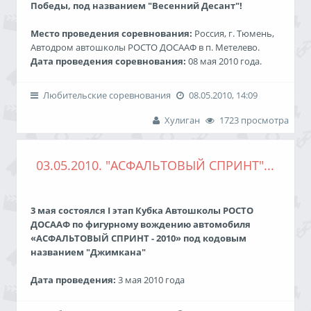
Победы, под названием "Весенний Десант"!
Подробные результаты
Отчет
Обсуждение
Место проведения соревнования:
Россия, г. Тюмень,
Автодром автошколы РОСТО ДОСААФ в п. Метелево.
Дата проведения соревнования:
08 мая 2010 года.
Класс "Полный привод”
Победители-обладатели Кубка РОСТО ДОСААФ:
Любительские соревнования
08.05.2010, 14:09
1. Рожнов Евгений
1) Афанасьев Алексей / Ворошилов Дмитрий
Хулиган
1723 просмотра
2. Ермолаев Павел
2) Ангел Андрей / Калашников Михаил
3. Клюнк Александр/Маловецкая Наталья
3) Маловецкая Наталья / Байдурова Оксана
03.05.2010. "АСФАЛЬТОВЫЙ СПРИНТ"...
Победители в зачете "АвтоЛеди":
1) Маловецкая Наталья / Байдурова Оксана
3 мая состоялся I этап Кубка Автошколы РОСТО
2) Павлова Ирина / Чамин Дмитрий
ДОСААФ по фигурному вождению автомобиля
3) Трофимова Татьяна / Бодягин Павел
«АСФАЛЬТОВЫЙ СПРИНТ - 2010» под кодовым
названием "Джимкана"
Подробные результаты
Отчет
Обсуждение
Дата проведения:
3 мая 2010 года
Место проведения:
Россия, г. Тюмень, район
Воронинские горки, автодром Автошколы РОСТО