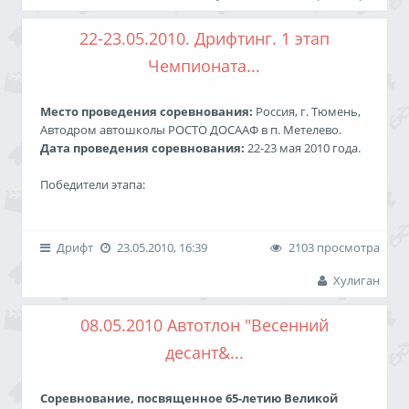
В рамках соревнования прошел 1 этап Чемпионата
Тюменской области в классе «Кросс Д2-2500".
22-23.05.2010. Дрифтинг. 1 этап
Чемпионата...
Подробные результаты
Отчет
Обсуждение
Место проведения соревнования:
Россия, г. Тюмень,
Автодром автошколы РОСТО ДОСААФ в п. Метелево.
Победители I этапа Чемпионата Тюменской
Дата проведения соревнования:
22-23 мая 2010 года.
области «Летний спринт - 2010»:
Победители этапа:
Класс "Спорт”
1 место - Пулев Антон (г. Сургут) Nissan Silvia S15
2 место - Буканов Евгений (г. Сургут) Toyota Mark II
Дрифт
23.05.2010, 16:39
2103 просмотра
1. Худатов Руслан
TourerV
2. Рожков Константин/Ляпоров Дмитрий
3 место - Буданцев Вячеслав (г. Екатеринбург) Nissan
Хулиган
3. Табуев Андрей
Silvia S15
08.05.2010 Автотлон "Весенний
Команда победитель этапа - Taboo (г. Сургут)
десант&...
Cоревнование, посвященное 65-летию Великой