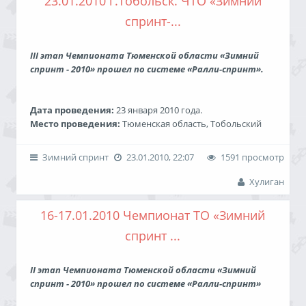
23.01.2010 г.Тобольск. ЧТО «Зимний
Победители:
спринт-...
Класс "Спорт”
III этап Чемпионата Тюменской области «Зимний
1. Руслан Худатов (Toyota Corolla)
спринт - 2010» прошел по системе «Ралли-спринт».
2. Даниил Земсков (Лада 2108)
3. Андрей Табуев (Лада 2108)
Дата проведения:
23 января 2010 года.
"Полный привод”
Место проведения:
Тюменская область, Тобольский
район, пгт.Сумкино.
1. Денис Гецевич (Subaru Legacy)
2. Павел Ермолаев (Subaru Impreza)
Зимний спринт
23.01.2010, 22:07
1591 просмотр
3. Евгений Рожнов (Subaru Forester)
Хулиган
"Тюнинг”
16-17.01.2010 Чемпионат ТО «Зимний
Победители:
1. Владимир Мазурак (Toyota Levin)
спринт ...
2. Сергей Прокопьев (Mitsubishi Lancer)
Класс "Задний привод"
3. Василий Проскуряков (Лада Калина)
1. Глушко Павел / ВАЗ 21074
II этап Чемпионата Тюменской области «Зимний
"Передний привод”
спринт - 2010» прошел по системе «Ралли-спринт»
Класс "Передний привод"
1. Павел Бодягин (Ford Fiesta!!)