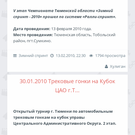
1 Тараданов Евгений
2 Глушко Павел
V этап Чемпионата Тюменской области «Зимний
3 Филиппов Влад/Пономаренко Олег
спринт - 2010» прошел по системе «Ралли-спринт».
Передний привод:
Дата проведения:
13 февраля 2010 года.
1 Бодягин Павел/Мозоль Евгений
Место проведения:
Тюменская область, Тобольский
2 Викулов Евгений/Серебрянский Анатолий
район, пгт.Сумкино.
3 Афанасьев Алексей
Победители:
Тюнинг:
Зимний спринт
13.02.2010, 22:30
1794 просмотра
1 Проскуряков Василий/Прутьян Надежда
Хулиган
2 Мазурак Владимир/Пронин Владислав
Класс "Задний привод”
Подробные результаты
Отчет
Обсуждение
3 Прокопьев Сергей
30.01.2010 Трековые гонки на Кубок
1. Тараданов Евгений
Полный привод:
2. Филиппов Влад/Пономаренко Олег
ЦАО г.Т...
1 Ермолаев Павел/Будников Виталий
3. Зизюлина Анна
2 Гецевич Денис /Чистов Юрий
3 Рожнов Евгений/Сафронов Вадим
Открытый турнир г. Тюмени по автомобильным
"Командный зачет”
Спорт:
трековым гонкам на кубок управы
1 Худатов Руслан/Худатов Рашид
Центрального Административного Округа. 2 этап.
1. Команда "ТЦВВМ"
2 Кокорин Алексей
3 Табуев Андрей