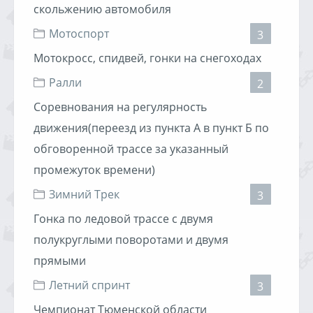
скольжению автомобиля
2. Бодягин Павел / Ford Fiesta / Штурман Мозоль Евгений
1. Мартынов Денис / ВАЗ 21083
3. Викулов Евгений / ВАЗ 2172 / Штурман Серебрянский
2. Худатов Руслан / Тойота Королла / Штурман Худатов
Мотоспорт
3
Анатолий
Рашид
3. Хохлов Дмитрий / ВАЗ 2105
Мотокросс, спидвей, гонки на снегоходах
Класс "Полный привод"
Ралли
2
Подробные результаты
Отчет
Обсуждение
1. Гецевич Денис / Subaru Legacy / Штурман Чистов
Соревнования на регулярность
Юрий
2. Балин Дмитрий / Subaru Форестер
движения(переезд из пункта А в пункт Б по
3. Рожнов Евгений / Subaru Форестер / Штурман
обговоренной трассе за указанный
Сафронов Вадик
промежуток времени)
Класс "Тюнинг"
Зимний Трек
3
1. Проскуряков Василий / Лада Калина / Штурман
Гонка по ледовой трассе с двумя
Прутьян Надежда
2. Мазурак Владимир / Toyota Levin / Штурман Пронин
полукруглыми поворотами и двумя
Владислав
прямыми
3. Прокопьев Сергей / Митсубиши Лансер
Летний спринт
3
Класс "Спорт"
Чемпионат Тюменской области