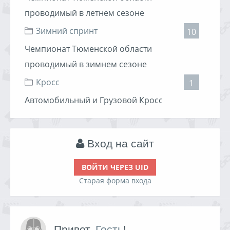
1. Кокорин Алексей / ВАЗ 21083
проводимый в летнем сезоне
2. Худатов Руслан / Тойота Королла / Штурман Худатов
Рашид
Зимний спринт
10
3. Табуев Андрей / ВАЗ 2108
Чемпионат Тюменской области
Подробные результаты
Отчет
Обсуждение
проводимый в зимнем сезоне
Кросс
1
Автомобильный и Грузовой Кросс
Вход на сайт
ВОЙТИ ЧЕРЕЗ UID
Старая форма входа
Привет,
Гость
!