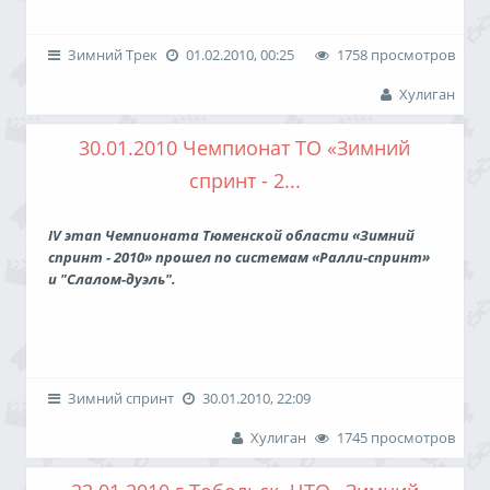
Командный зачет:
Зимний Трек
01.02.2010, 00:25
1758 просмотров
Дата проведения:
30 января 2010 года
1 ТЦВВМ
Место проведения:
Россия, г. Тюмень, Автодром
Хулиган
2 Стальная линия
«Культ», оз. Алебашево.
3 Автомоторспорт
Победители 1-го этапа в классе "Кросс Д2-2500":
30.01.2010 Чемпионат ТО «Зимний
1. Пимнев Вячеслав
спринт - 2...
Подробные результаты
Отчет
Обсуждение
2. Беззубов Павел
3. Тринько Антон
Подробные результаты
Отчет
Обсуждение
IV этап Чемпионата Тюменской области «Зимний
Победители:
спринт - 2010» прошел по системам «Ралли-спринт»
Полные результаты кросса
и "Слалом-дуэль".
Дата проведения:
30 января 2010 года.
Место проведения:
Россия, г. Тюмень, Автодром
Зимний спринт
30.01.2010, 22:09
«Культ», оз. Алебашево.
Хулиган
1745 просмотров