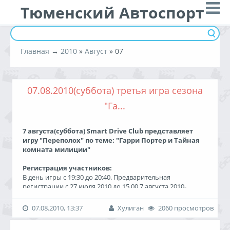
Тюменский Автоспорт
Главная
→
2010
»
Август
»
07
07.08.2010(суббота) третья игра сезона
"Га...
7 августа(суббота) Smart Drive Club представляет
игру "Переполох" по теме: "Гарри Портер и Тайная
комната милиции"
Регистрация участников:
В день игры с 19:30 до 20:40. Предварительная
регистрации с 27 июля 2010 до 15.00 7 августа 2010-
электронная почта для предварительных заявок
sdc_reg@mail.ru
.
07.08.2010, 13:37
Хулиган
2060 просмотров
Формат темы письма "название игры - название
команды"