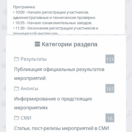
Программа:
• 10:00 - Начало регистрации участников,
административные и технические проверки.
• 10:35 - Начало ознакомительных заездов.
• 11:30 - Окончание регистрации участников и
технической инспекции.
• 12:30 - Окончание ознакомительных заездов.
Категории раздела
• 12:45 - Публикация стартовой ведомости.
• 13:00 - Старт 1-го экипажа.
• 15:00 - Окончание заездов.
Результаты
111
• 15:30 - Публикация итоговых результатов, награждение
Публикация официальных результатов
Мероприятие проходит при участии Команды MPRO
мероприятий
Группа в контакте
|
Читать дальше »
Анонсы
161
Анонсы
22.02.2014, 17:52
1400 просмотров
Информирование о предстоящих
Хулиган
мероприятиях
СМИ
16
Статьи, пост-релизы мероприятий в СМИ