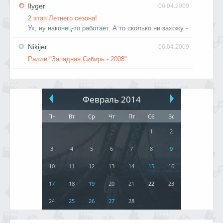
Ilyger
06.04.2009
2 этап Летнего сезона!
Ух, ну наконец-то работает. А то сколько ни захожу -
Nikijer
06.04.2009
Ралли "Западная Сибирь - 2008"
Февраль 2014
Пн
Вт
Ср
Чт
Пт
Сб
Вс
1
2
3
4
5
6
7
8
9
10
11
12
13
14
15
16
17
18
19
20
21
22
23
24
25
26
27
28