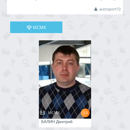
28.04.2025 до 20.00 1.05.2025)
autosport72
"Асфальтовый спринт- твой первый шаг в
Автоспорт!"
___________________________________________________
МСМК
Трасса: асфальт
Освещение: естественное.
Дистанция: около 600 метров круг
Заезды: квалификация по системе тайм-аттак, финал
-параллельная гонка.
___________________________________________________
Ставший традиционным в Тюмени Чемпионат,
проходящий с 2000х годов на различных площадках
города с твердым покрытием. Дружный коллектив,
комфортное общение, интересная конфигурация тр...
МСМК
3.8
БАЛИН Дмитрий