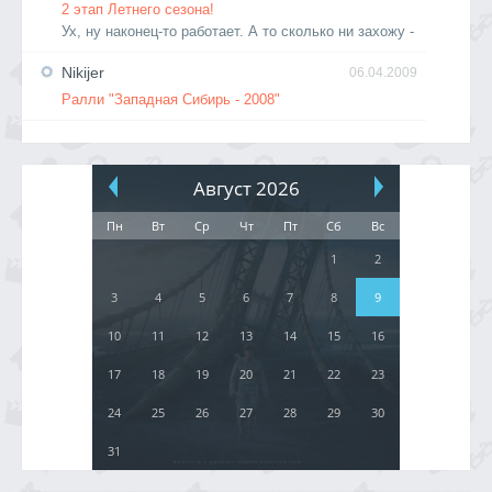
2 этап Летнего сезона!
Ух, ну наконец-то работает. А то сколько ни захожу -
Nikijer
06.04.2009
Ралли "Западная Сибирь - 2008"
Август 2026
Пн
Вт
Ср
Чт
Пт
Сб
Вс
1
2
3
4
5
6
7
8
9
10
11
12
13
14
15
16
17
18
19
20
21
22
23
24
25
26
27
28
29
30
31