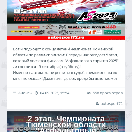
Вот и подходит к концу летний чемпионат Тюменской
области по ралли-спринтам! Впереди нас ожидает 5 этап,
который является финалом "Асфальтового спринта 2025"
, и состоится 13 сентября (в субботу)!
Именно на этом этапе решиться судьба чемпионства во
многих классах! Даже там, где все, вроде бы ясно, может
случиться всякое. Это автоспорт, он состоит из навыков
пилота и технической подготовленности автомобиля,
Анонсы
04.09.2025, 15:54
558 просмотров
что то может подвести, а что-то может стрельнуть! По
этому, ожидаем жаркую борьбу!
autosport72
Место: Тюмень, Воронинские горки, 100. Автодром «EXT
Drive».
2 этап. Чемпионата
Тюменской области
Предварительная регистрация по ссылке:
"Асфальтовый
reg.autosport72.ru (с 9.00 8.09.2025 до 20.00 11.09.2025)