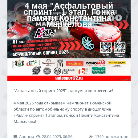
"Асфальтовый спринт- твой первый шаг в Автоспорт!"
4 мая "Асфальтовый
спринт". 1 этап. Гонка
___________________________________________________
памяти Константина
Маркелова
Трасса: асфальт, гравий.
Освещение: естественное.
Дистанция: около 600 метров круг
Заезды по системе тайм-аттак (три попытки, сумма трех
в зачет).
___________________________________________________
"Асфальтовый спринт 2025" стартует в воскресенье!
Любимая и не любимая локация многих спортсменов,
Автодром ВОА, открывает свои двери для гонщиков!
4 мая 2025 года открываем Чемпионат Тюменской
Сосновый бор, горячий асфальт и рев моторов- лучший
области по автомобильному спорту в дисциплине
способ закончить выходные!
«Ралли- спринт» 1 этапом, гонкой Памяти Константина
Участникам предстоит показать стабильно высокие
Маркелова!
рез...
Место: Тюмень, Воронинские горки, 100. Автодром.
Предварительная регистрация по ссылке
: (с 9.00
Анонсы
28.04.2025, 06:56
1349 просмотров