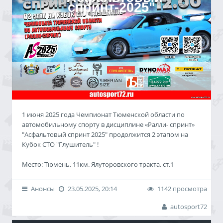
спринт-2025"
"Асфальтовый спринт- твой первый шаг в Автоспорт!"
___________________________________________________
Трасса: асфальт, конусы.
Освещение: естественное.
Дистанция: около 700 метров круг.
Заезды по системе:
- ознакомление (не более трех раз по три круга);
- ква...
1 июня 2025 года Чемпионат Тюменской области по
автомобильному спорту в дисциплине «Ралли- спринт»
"Асфальтовый спринт 2025" продолжится 2 этапом на
Кубок СТО "Глушитель" !
Место: Тюмень, 11км. Ялуторовского тракта, ст.1
Автодром ВОА.
Анонсы
23.05.2025, 20:14
1142 просмотра
Предварительная регистрация по ссылке:
reg.autosport72.ru (с 9.00 26.05.2025 до 20.00 30.05.2025)
autosport72