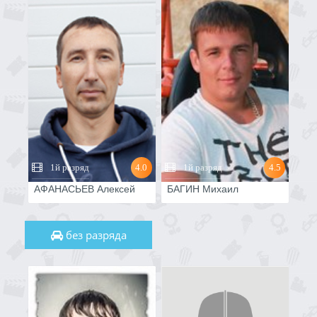
1й разряд
4.0
1й разряд
4.5
АФАНАСЬЕВ Алексей
БАГИН Михаил
без разряда