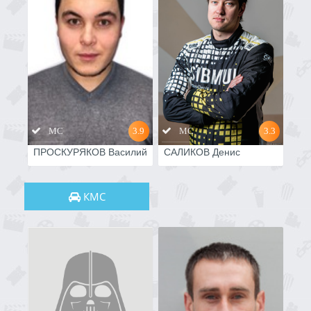
МС
3.9
МС
3.3
ПРОСКУРЯКОВ Василий
САЛИКОВ Денис
КМС