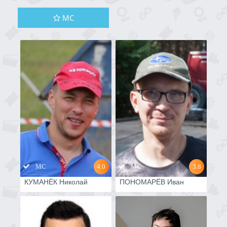
МС
МС
4.0
МС
3.8
КУМАНЁК Николай
ПОНОМАРЁВ Иван