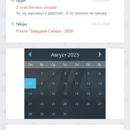
Ilyger
06.04.2009
2 этап Летнего сезона!
Ух, ну наконец-то работает. А то сколько ни захожу -
Nikijer
06.04.2009
Ралли "Западная Сибирь - 2008"
Август 2023
Пн
Вт
Ср
Чт
Пт
Сб
Вс
1
2
3
4
5
6
7
8
9
10
11
12
13
14
15
16
17
18
19
20
21
22
23
24
25
26
27
28
29
30
31