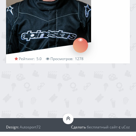
Рейтинг:
5.0
Просмотров:
1278
Design:
Autosport72
Сделать
бесплатный сайт
с
uCoz