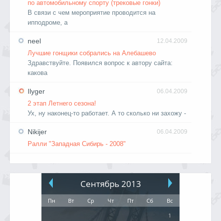
по автомобильному спорту (трековые гонки)
В связи с чем мероприятие проводится на
ипподроме, а
neel
12.04.2009
Лучшие гонщики собрались на Алебашево
Здравствуйте. Появился вопрос к автору сайта:
какова
Ilyger
06.04.2009
2 этап Летнего сезона!
Ух, ну наконец-то работает. А то сколько ни захожу -
Nikijer
06.04.2009
Ралли "Западная Сибирь - 2008"
Сентябрь 2013
Пн
Вт
Ср
Чт
Пт
Сб
Вс
1