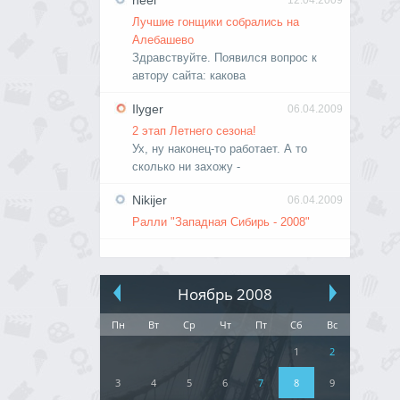
neel
12.04.2009
Лучшие гонщики собрались на
Алебашево
Здравствуйте. Появился вопрос к
автору сайта: какова
Ilyger
06.04.2009
2 этап Летнего сезона!
Ух, ну наконец-то работает. А то
сколько ни захожу -
Nikijer
06.04.2009
Ралли "Западная Сибирь - 2008"
Ноябрь 2008
Пн
Вт
Ср
Чт
Пт
Сб
Вс
1
2
3
4
5
6
7
8
9