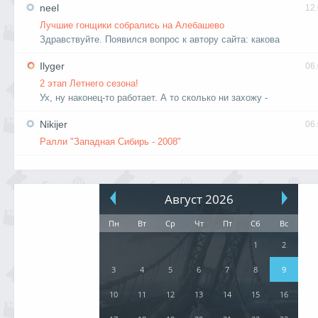
neel
12
Лучшие гонщики собрались на Алебашево
Здравствуйте. Появился вопрос к автору сайта: какова
Ilyger
06
2 этап Летнего сезона!
Ух, ну наконец-то работает. А то сколько ни захожу -
Nikijer
06
Ралли "Западная Сибирь - 2008"
Август 2026
Пн
Вт
Ср
Чт
Пт
Сб
Вс
1
2
3
4
5
6
7
8
9
10
11
12
13
14
15
16