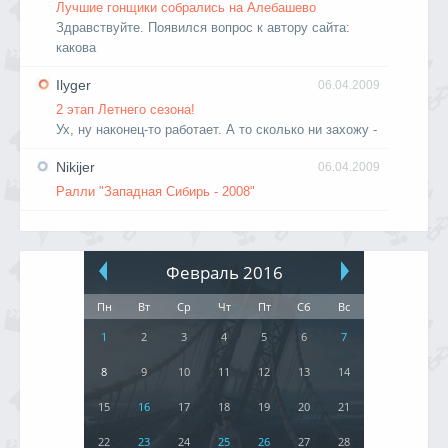
Лучшие гонщики собрались на Алебашево
Здравствуйте. Появился вопрос к автору сайта:
какова
Ilyger
06.04.2009
2 этап Летнего сезона!
Ух, ну наконец-то работает. А то сколько ни захожу -
Nikijer
06.04.2009
Ралли "Западная Сибирь - 2008"
Февраль 2016
Пн
Вт
Ср
Чт
Пт
Сб
Вс
1
2
3
4
5
6
7
8
9
10
11
12
13
14
15
16
17
18
19
20
21
22
23
24
25
26
27
28