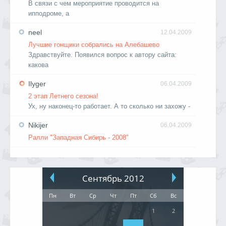
В связи с чем мероприятие проводится на
ипподроме, а
neel
12.04.2009
Лучшие гонщики собрались на Алебашево
Здравствуйте. Появился вопрос к автору сайта:
какова
Ilyger
06.04.2009
2 этап Летнего сезона!
Ух, ну наконец-то работает. А то сколько ни захожу -
Nikijer
06.04.2009
Ралли "Западная Сибирь - 2008"
Сентябрь 2012
Пн
Вт
Ср
Чт
Пт
Сб
Вс
1
2