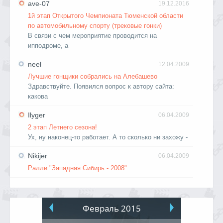
ave-07
19.12.2016
1й этап Открытого Чемпионата Тюменской области
по автомобильному спорту (трековые гонки)
В связи с чем мероприятие проводится на
ипподроме, а
neel
12.04.2009
Лучшие гонщики собрались на Алебашево
Здравствуйте. Появился вопрос к автору сайта:
какова
Ilyger
06.04.2009
2 этап Летнего сезона!
Ух, ну наконец-то работает. А то сколько ни захожу -
Nikijer
06.04.2009
Ралли "Западная Сибирь - 2008"
Февраль 2015