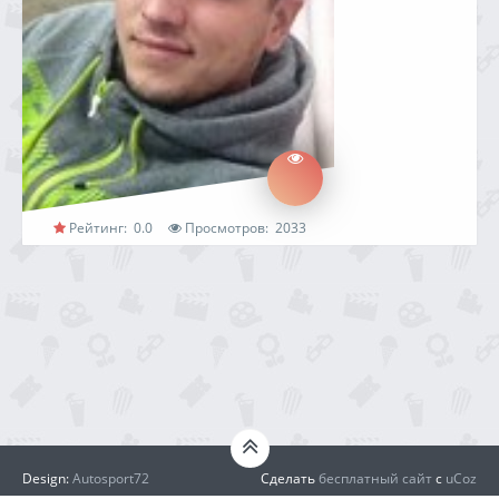
Рейтинг:
0.0
Просмотров:
2033
Design:
Autosport72
Сделать
бесплатный сайт
с
uCoz