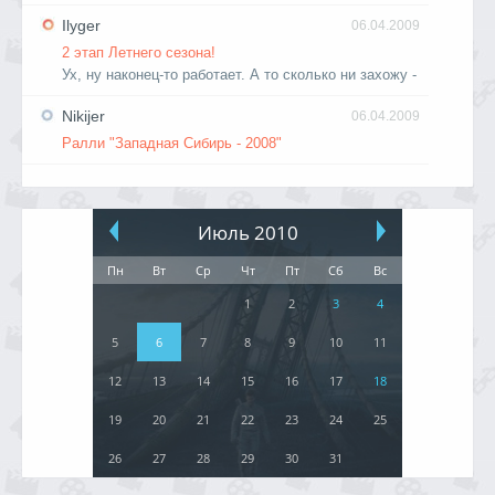
Ilyger
06.04.2009
2 этап Летнего сезона!
Ух, ну наконец-то работает. А то сколько ни захожу -
Nikijer
06.04.2009
Ралли "Западная Сибирь - 2008"
Июль 2010
Пн
Вт
Ср
Чт
Пт
Сб
Вс
1
2
3
4
5
6
7
8
9
10
11
12
13
14
15
16
17
18
19
20
21
22
23
24
25
26
27
28
29
30
31