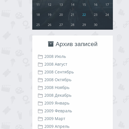
11
12
13
14
15
16
17
18
19
20
21
22
23
24
25
26
27
28
29
30
Архив записей
2008 Июль
2008 Август
2008 Сентябрь
2008 Октябрь
2008 Ноябрь
2008 Декабрь
2009 Январь
2009 Февраль
2009 Март
2009 Апрель