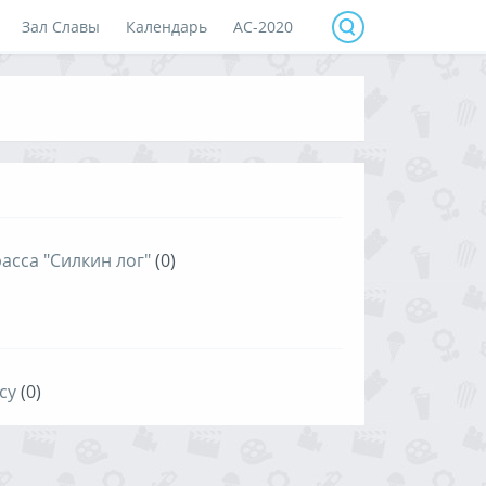
Зал Славы
Календарь
АС-2020
асса "Силкин лог"
(0)
су
(0)