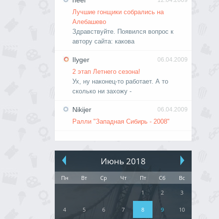
neel
12.04.2009
Лучшие гонщики собрались на
Алебашево
Здравствуйте. Появился вопрос к
автору сайта: какова
Ilyger
06.04.2009
2 этап Летнего сезона!
Ух, ну наконец-то работает. А то
сколько ни захожу -
Nikijer
06.04.2009
Ралли "Западная Сибирь - 2008"
Июнь 2018
Пн
Вт
Ср
Чт
Пт
Сб
Вс
1
2
3
4
5
6
7
8
9
10