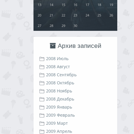
13
14
15
16
17
18
19
20
21
22
23
24
25
26
27
28
29
30
Архив записей
2008 Июль
2008 Август
2008 Сентябрь
2008 Октябрь
2008 Ноябрь
2008 Декабрь
2009 Январь
2009 Февраль
2009 Март
2009 Апрель