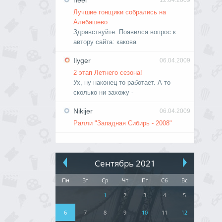
neel
12.04.2009
Лучшие гонщики собрались на
Алебашево
Здравствуйте. Появился вопрос к
автору сайта: какова
Ilyger
06.04.2009
2 этап Летнего сезона!
Ух, ну наконец-то работает. А то
сколько ни захожу -
Nikijer
06.04.2009
Ралли "Западная Сибирь - 2008"
Сентябрь 2021
Пн
Вт
Ср
Чт
Пт
Сб
Вс
1
2
3
4
5
6
7
8
9
10
11
12