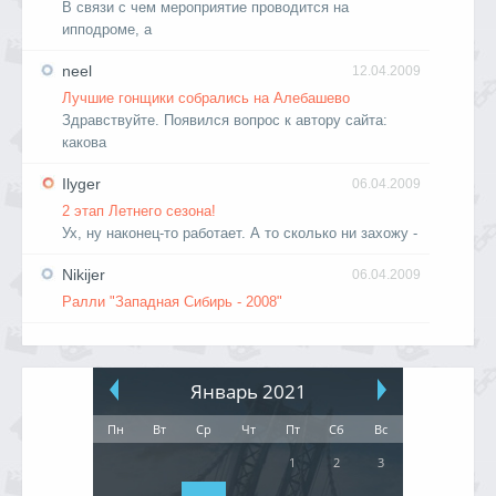
В связи с чем мероприятие проводится на
ипподроме, а
neel
12.04.2009
Лучшие гонщики собрались на Алебашево
Здравствуйте. Появился вопрос к автору сайта:
какова
Ilyger
06.04.2009
2 этап Летнего сезона!
Ух, ну наконец-то работает. А то сколько ни захожу -
Nikijer
06.04.2009
Ралли "Западная Сибирь - 2008"
Январь 2021
Пн
Вт
Ср
Чт
Пт
Сб
Вс
1
2
3