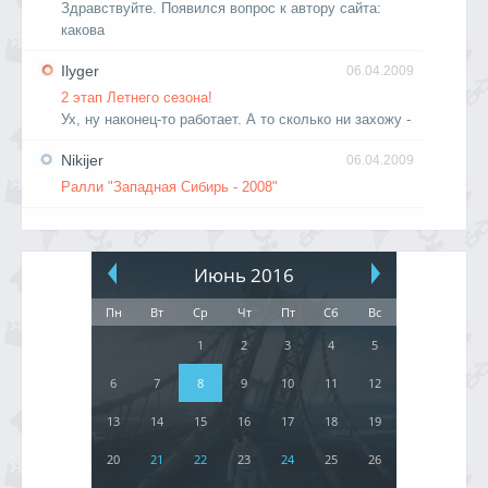
Здравствуйте. Появился вопрос к автору сайта:
какова
Ilyger
06.04.2009
2 этап Летнего сезона!
Ух, ну наконец-то работает. А то сколько ни захожу -
Nikijer
06.04.2009
Ралли "Западная Сибирь - 2008"
Июнь 2016
Пн
Вт
Ср
Чт
Пт
Сб
Вс
1
2
3
4
5
6
7
8
9
10
11
12
13
14
15
16
17
18
19
20
21
22
23
24
25
26