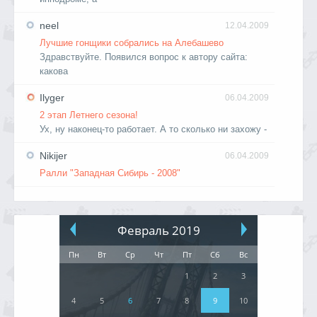
neel
12.04.2009
Лучшие гонщики собрались на Алебашево
Здравствуйте. Появился вопрос к автору сайта:
какова
Ilyger
06.04.2009
2 этап Летнего сезона!
Ух, ну наконец-то работает. А то сколько ни захожу -
Nikijer
06.04.2009
Ралли "Западная Сибирь - 2008"
Февраль 2019
Пн
Вт
Ср
Чт
Пт
Сб
Вс
1
2
3
4
5
6
7
8
9
10