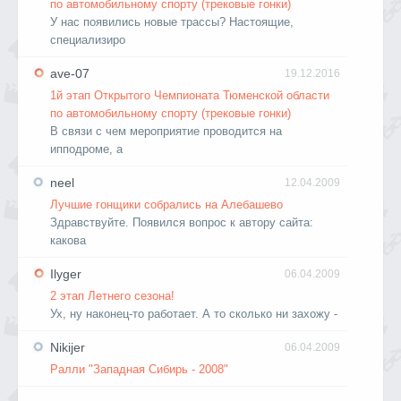
по автомобильному спорту (трековые гонки)
У нас появились новые трассы? Настоящие,
специализиро
ave-07
19.12.2016
1й этап Открытого Чемпионата Тюменской области
по автомобильному спорту (трековые гонки)
В связи с чем мероприятие проводится на
ипподроме, а
neel
12.04.2009
Лучшие гонщики собрались на Алебашево
Здравствуйте. Появился вопрос к автору сайта:
какова
Ilyger
06.04.2009
2 этап Летнего сезона!
Ух, ну наконец-то работает. А то сколько ни захожу -
Nikijer
06.04.2009
Ралли "Западная Сибирь - 2008"