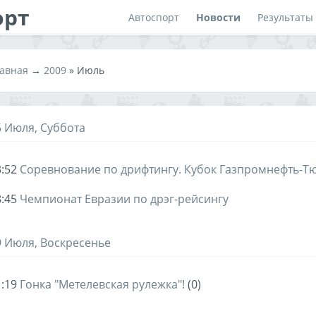
орт
Автоспорт
Новости
Результаты
авная
→
2009
»
Июль
5 Июля, Суббота
:52
Соревнование по дрифтингу. Кубок Газпромнефть-Т
:45
Чемпионат Евразии по дрэг-рейсингу
9 Июля, Воскресенье
:19
Гонка "Метелевская рулежка"!
(0)