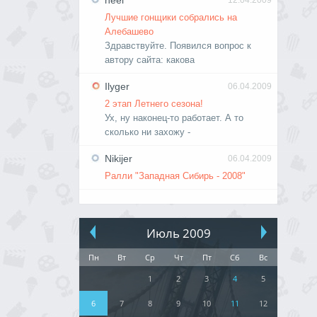
neel
12.04.2009
Лучшие гонщики собрались на
Алебашево
Здравствуйте. Появился вопрос к
автору сайта: какова
Ilyger
06.04.2009
2 этап Летнего сезона!
Ух, ну наконец-то работает. А то
сколько ни захожу -
Nikijer
06.04.2009
Ралли "Западная Сибирь - 2008"
Июль 2009
Пн
Вт
Ср
Чт
Пт
Сб
Вс
1
2
3
4
5
6
7
8
9
10
11
12