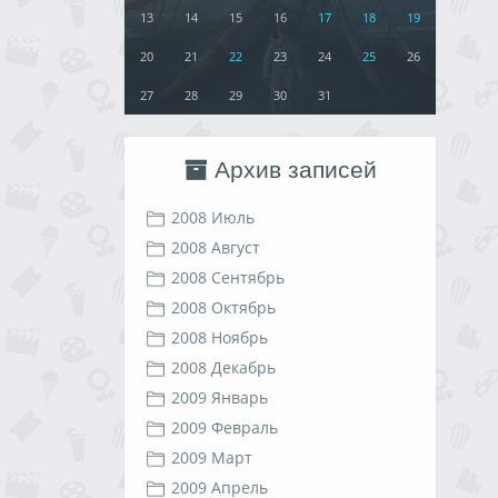
13
14
15
16
17
18
19
20
21
22
23
24
25
26
27
28
29
30
31
Архив записей
2008 Июль
2008 Август
2008 Сентябрь
2008 Октябрь
2008 Ноябрь
2008 Декабрь
2009 Январь
2009 Февраль
2009 Март
2009 Апрель