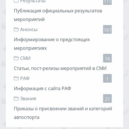
Результаты
111
Соревнования состоятся при любой погоде!!!
Публикация официальных результатов
Организаторы:
мероприятий
- Тюменский Центр Высшего Водительского Мастерства
Анонсы
161
При поддержке:
- АНО «Smart Drive Club»
Информирование о предстоящих
- Областной совет РОСТО (ДОСААФ)
- Тюменская Коллегия Судей автомобильного и
мероприятиях
мотоциклетного спорта
- Тюменская Региональная Федерация Автомобильного
СМИ
16
Спорта
Статьи, пост-релизы мероприятий в СМИ
Регламент соревнования и карта экипажа доступны по
ссылке:
http://www.nas
РАФ
1
26.09.2008, 02:32
2964 просмотра
Информация с сайта РАФ
smartdriveclub
Звания
21
Приказы о присвоении званий и категорий
автоспорта