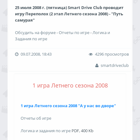
25 июля 2008 г. (пятница) Smart Drive Club проводит
Со-Организаторы:
игру Переполох (2 этап Летнего сезона 2008) - "Путь
- Smart Drive Club
самурая"
- Midnight Project
- Nismo-Club
Обсудить на форуме
-
Отчеты по игре
-
Логика и
Задания по игре
При поддержке:
- Автошкола РОСТО (ДОСААФ)
Стартовый взнос:
600 р. с команды (одна машина,
- Тюменский областной совет РОСТО (ДОСААФ)
09.07.2008, 18:43
4296 просмотров
экипаж 4 или 5 человек)
- Тюменская коллегия судей автомобильного и
мотоциклетного спорта
smartdriveclub
Место сбора:
Маковая поляна (парковка под мостом
напротив ТРЦ "Премьер")
Вся информация, технические требования и
Регистрация Команд:
с 19:30 до 20:40
условия проведения конкурса доступно изложена в
1 игра Летнего сезона 2008
Брифинг для Игроков:
20:45
регламенте
Старт Игры:
21.00
17.08.2008, 16:15
3347 просмотров
1 игра Летнего сезона 2008 "А у нас во дворе"
Ждём всех!
smartdriveclub
Отчеты об игре
Логика и задания по игре
PDF, 400 Kb