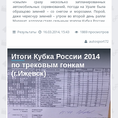
«смыли» сразу несколько запланированных
автомобильных соревнований, погода на Урале была
образцово зимней – со снегом и морозами. Порой,
даже чересчур зимней – утром во второй день ралли
Малахит, которое стало седьмым этапом Кубка России,
столбики термометров в окрестностях городка
Кыштым опустились ниже отметки «минус 35»! Однако
Результаты
16.03.2014, 15:43
1869 просмотров
суровые холода не отпугнули от спецучастков стойких
уральских болельщиков – и все сорок стартовавших на
autosport72
челябинской земле экипажей не остались без горячей
поддержки зрителей.
Итоги Кубка России 2014
по трековым гонкам
(г.Ижевск)