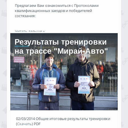
Предлагаем Вам ознакомиться с Протоколами
квалификационных заездов и победителей
состязания:
Читать дальше »
Результаты тренировки
Результаты
08.03.2014, 19:45
на трассе "Мирай-Авто"
autosport72
1513 просмотров
02/03/2014 Общие итоговые результаты тренировки
(
Скачать
) PDF