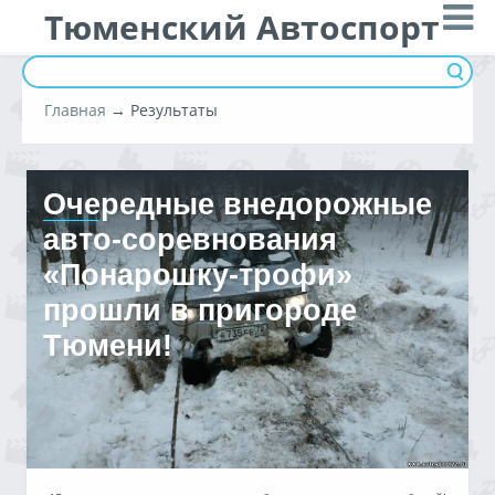
Тюменский Автоспорт
Главная
→
Результаты
Очередные внедорожные
авто-соревнования
«Понарошку-трофи»
прошли в пригороде
Тюмени!