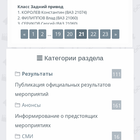
Класс Задний привод
1. КОРОЛЕВ Константин (ВАЗ 21074)
2. ФИЛИППОВ Влад (ВАЗ 21060)
3. СЕРИКОВ Сергей (ВАЗ 21060)
«
1
2
...
19
20
21
22
23
»
Класс Передний привод
1. РАЩУПКИН Ан
Результаты
02.03.2014, 21:30
Категории раздела
Хулиган
1874 просмотра
Результаты
111
Публикация официальных результатов
мероприятий
Анонсы
161
Информирование о предстоящих
мероприятиях
СМИ
16