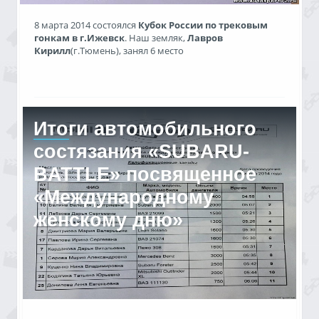
8 марта 2014 состоялся
Кубок России по трековым
гонкам в г.Ижевск
. Наш земляк,
Лавров
Кирилл
(г.Тюмень), занял 6 место
Результаты
08.03.2014, 22:55
Итоги автомобильного
autosport72
1601 просмотр
состязания «SUBARU-
BATTLE» посвященное
«Международному
женскому дню»