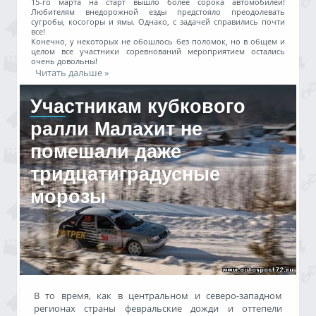
15-го марта на старт вышло более сорока автомобилей!
Любителям внедорожной езды предстояло преодолевать
сугробы, косогоры и ямы. Однако, с задачей справились почти
все!
Конечно, у некоторых не обошлось без поломок, но в общем и
целом все участники соревнований мероприятием остались
очень довольны!
Читать дальше »
Участникам кубкового
Результаты
18.03.2014, 00:09
ралли Малахит не
autosport72
1894 просмотра
помешали даже
тридцатиградусные
морозы
В то время, как в центральном и северо-западном
регионах страны февральские дожди и оттепели