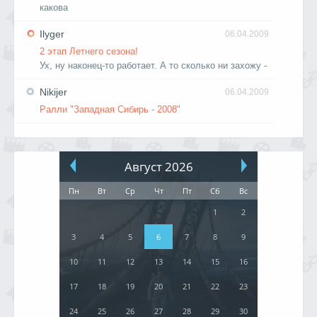
какова
Ilyger
06.04.2009
2 этап Летнего сезона!
Ух, ну наконец-то работает. А то сколько ни захожу -
Nikijer
06.04.2009
Ралли "Западная Сибирь - 2008"
Август 2026
Пн
Вт
Ср
Чт
Пт
Сб
Вс
1
2
3
4
5
6
7
8
9
10
11
12
13
14
15
16
17
18
19
20
21
22
23
24
25
26
27
28
29
30