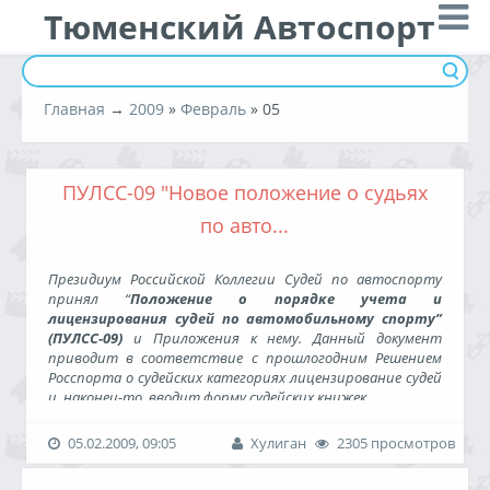
Тюменский Автоспорт
Главная
→
2009
»
Февраль
»
05
ПУЛСС-09 "Новое положение о судьях
по авто...
Президиум Российской Коллегии Судей по автоспорту
принял “
Положение о порядке учета и
лицензирования судей по автомобильному спорту”
(ПУЛСС-09)
и Приложения к нему. Данный документ
приводит в соответствие с прошлогодним Решением
Росспорта о судейских категориях лицензирование судей
и, наконец-то, вводит форму судейских книжек.
Информационное письмо РАФ.doc
(53 КБ)
05.02.2009, 09:05
Хулиган
2305 просмотров
ПУЛСС-09.doc
(77 КБ)