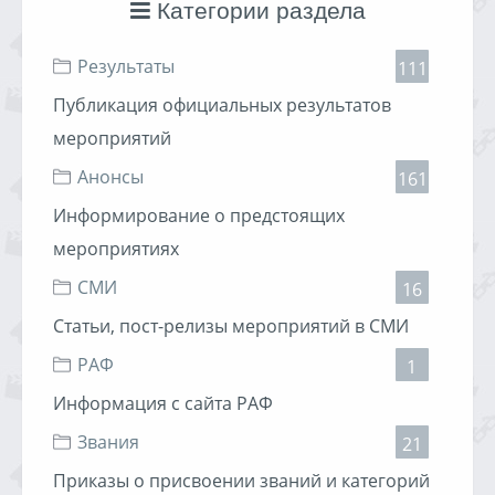
Категории раздела
Приложение 1 к ПУЛСС-09 (квалификация).xls
(43,5 КБ)
Результаты
Приложение 5 к ПУЛСС-09
(Заявление участника).doc
111
(213 КБ)
Публикация официальных результатов
Условия присвоения и подтверждени
Читать дальше »
мероприятий
Анонсы
161
Информирование о предстоящих
мероприятиях
СМИ
16
Статьи, пост-релизы мероприятий в СМИ
РАФ
1
Информация с сайта РАФ
Звания
21
Приказы о присвоении званий и категорий