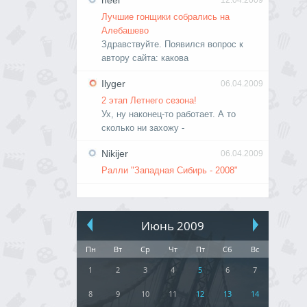
neel
12.04.2009
Лучшие гонщики собрались на
Алебашево
Здравствуйте. Появился вопрос к
автору сайта: какова
Ilyger
06.04.2009
2 этап Летнего сезона!
Ух, ну наконец-то работает. А то
сколько ни захожу -
Nikijer
06.04.2009
Ралли "Западная Сибирь - 2008"
Июнь 2009
Пн
Вт
Ср
Чт
Пт
Сб
Вс
1
2
3
4
5
6
7
8
9
10
11
12
13
14