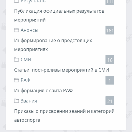
Результаты
111
для привлечение свежих сил как в виде участников, так и
в виде зрителей,
требования такие
:
Публикация официальных результатов
1. Никакого негатива (ударенные автомобили, аварии и
т.п.).
мероприятий
2. В кадре не допустимо явного присутствия
алкогольных напитков.
Анонсы
161
3. Фотографии должны передавать динамичность,
позитив, восторг ... в общем тут все ясно. Должны быть
Информирование о предстоящих
"вкусные" кадры. Что
мероприятиях
16.03.2011, 07:51
Хулиган
1963 просмотра
СМИ
16
Статьи, пост-релизы мероприятий в СМИ
РАФ
1
Информация с сайта РАФ
Звания
21
Приказы о присвоении званий и категорий
автоспорта