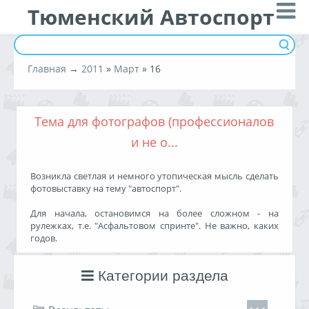
Тюменский Автоспорт
Главная
→
2011
»
Март
»
16
Тема для фотографов (профессионалов
и не о...
Возникла светлая и немного утопическая мысль сделать
фотовыставку на тему "автоспорт".
Для начала, остановимся на более сложном - на
рулежках, т.е. "Асфальтовом спринте". Не важно, каких
годов.
Итак, необходимо отобрать в своем фотоархиве 20,
Категории раздела
наиболее удачных на Ваш взгляд кадров
соответствующей тематики: "Асфальтовый спринт"
Так как выставку будем проводить целенаправленно,