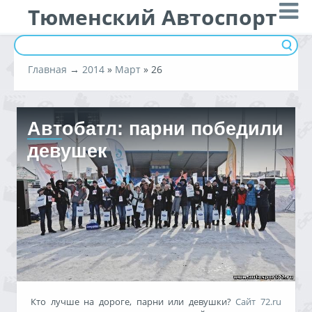
Тюменский Автоспорт
Главная
→
2014
»
Март
»
26
Автобатл: парни победили
девушек
Кто лучше на дороге, парни или девушки?
Сайт 72.ru