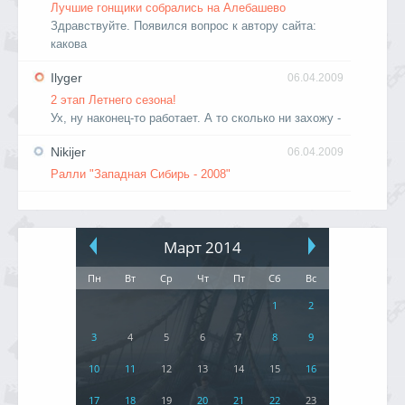
Лучшие гонщики собрались на Алебашево
Здравствуйте. Появился вопрос к автору сайта:
какова
Ilyger
06.04.2009
2 этап Летнего сезона!
Ух, ну наконец-то работает. А то сколько ни захожу -
Nikijer
06.04.2009
Ралли "Западная Сибирь - 2008"
Март 2014
Пн
Вт
Ср
Чт
Пт
Сб
Вс
1
2
3
4
5
6
7
8
9
10
11
12
13
14
15
16
17
18
19
20
21
22
23