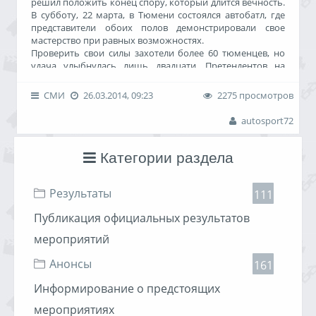
решил положить конец спору, который длится вечность.
В субботу, 22 марта, в Тюмени состоялся автобатл, где
представители обоих полов демонстрировали свое
мастерство при равных возможностях.
Проверить свои силы захотели более 60 тюменцев, но
удача улыбнулась лишь двадцати. Претендентов на
победу определил жребий, и ровно в 12 на старт вышли
10 девушек и 10 парней. Им предстояло пройти три
СМИ
26.03.2014, 09:23
2275 просмотров
этапа испытаний: проехать трассы на седане Ford Focus,
внедорожнике Great Wall Hover и квадроцикле CF625-X6.
autosport72
Категории раздела
Результаты
111
Публикация официальных результатов
мероприятий
Анонсы
161
Информирование о предстоящих
мероприятиях