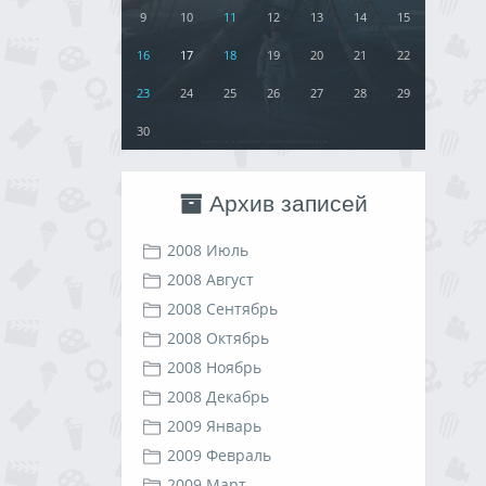
9
10
11
12
13
14
15
16
17
18
19
20
21
22
23
24
25
26
27
28
29
30
Архив записей
2008 Июль
2008 Август
2008 Сентябрь
2008 Октябрь
2008 Ноябрь
2008 Декабрь
2009 Январь
2009 Февраль
2009 Март