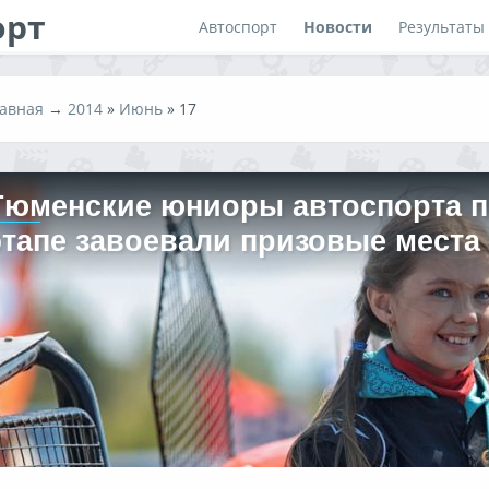
орт
Автоспорт
Новости
Результаты
авная
→
2014
»
Июнь
»
17
Тюменские юниоры автоспорта по
этапе завоевали призовые места