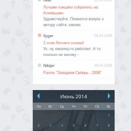
neel
12.04.2009
Лучшие гонщики собрались на
Алебашево
Здравствуйте. Появился вопрос к
автору сайта: какова
Ilyger
06.04.2009
2 этап Летнего сезона!
Ух, ну наконец-то работает. А то
сколько ни захожу -
Nikijer
06.04.2009
Ралли "Западная Сибирь - 2008"
Июнь 2014
Пн
Вт
Ср
Чт
Пт
Сб
Вс
1
2
3
4
5
6
7
8