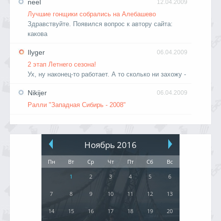
neel
12.04.2009
Лучшие гонщики собрались на Алебашево
Здравствуйте. Появился вопрос к автору сайта:
какова
Ilyger
06.04.2009
2 этап Летнего сезона!
Ух, ну наконец-то работает. А то сколько ни захожу -
Nikijer
06.04.2009
Ралли "Западная Сибирь - 2008"
Ноябрь 2016
Пн
Вт
Ср
Чт
Пт
Сб
Вс
1
2
3
4
5
6
7
8
9
10
11
12
13
14
15
16
17
18
19
20