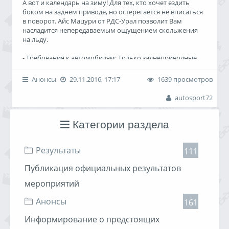
А вот и календарь на зиму! Для тех, кто хочет ездить
боком на заднем приводе, но остерегается не вписаться
в поворот. Айс Мацури от РДС-Урал позволит Вам
насладится непередаваемым ощущением скольжения
на льду.
- Требования к автомобилям: Только заднеприводные
автомобили, исправные. все части должны
присутствовать на автомобиле (разрешено участвовать
Анонсы
29.11.2016, 17:17
1639 просмотров
без бамперов) Ремни обязательно (можно сток).
Обязательно чтобы из машины ничего не текло и не
autosport72
капало. Обязательно нормально закрепленный
бензобак и АКБ. Запрещено намеренное утяжеление
задней части автомобиля, наваривание таранов,
Категории раздела
фургоны и бортовые автомобили
Результаты
- Требования к экипировке: Обязательно шлем (любого
111
типа), одежда с длинными штанинами и рукавами
Публикация официальных результатов
- Требования к резине: Обязательно гражданская
шипованная шина. Боевой шип - запрещен. На липучке
мероприятий
и т.п. "маркетинговых" шинах запрещено
Пилоты: от 18 лет с в\у категории В и документами на
Анонсы
161
автомобиль.
Информирование о предстоящих
- в соревнованиях, на одном а