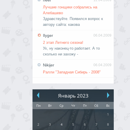
neel
12.04.2009
Лучшие гонщики собрались на
Алебашево
Здравствуйте. Появился вопрос к
автору сайта: какова
Ilyger
06.04.2009
2 этап Летнего сезона!
Ух, ну наконец-то работает. А то
сколько ни захожу -
Nikijer
06.04.2009
Ралли "Западная Сибирь - 2008"
Январь 2023
Пн
Вт
Ср
Чт
Пт
Сб
Вс
1
2
3
4
5
6
7
8