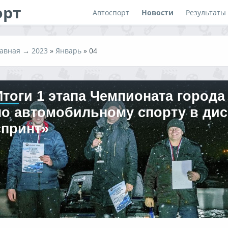
орт
Автоспорт
Новости
Результаты
авная
→
2023
»
Январь
»
04
Итоги 1 этапа Чемпионата город
по автомобильному спорту в дис
спринт»