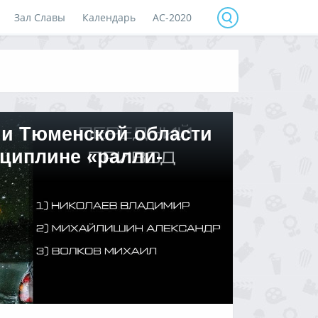
Зал Славы
Календарь
АС-2020
а и Тюменской области
циплине «ралли-