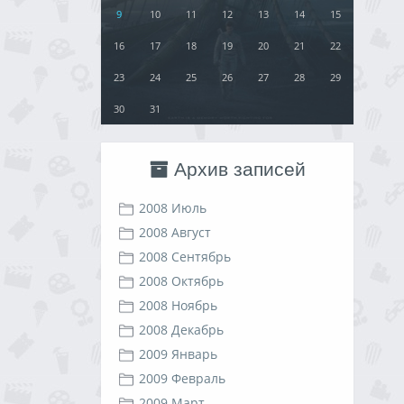
9
10
11
12
13
14
15
16
17
18
19
20
21
22
23
24
25
26
27
28
29
30
31
Архив записей
2008 Июль
2008 Август
2008 Сентябрь
2008 Октябрь
2008 Ноябрь
2008 Декабрь
2009 Январь
2009 Февраль
2009 Март