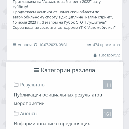
Приглашаем на "Асфальтовый спринт 2022" в эту
субботу!
Продолжаем чемпионат Тюменской области по
автомобильному спорту в дисциплине "Ралли- спринт",
15 июля 2023 г. , 3 этапом на Кубок СТО "Глушитель" !
Соревнование состоится автодроме УПК "Автомобилист"
.
г.Тюмень, 4 км. Московского тракта, 4, стр. 1.
Предварительная регистрация по ссылке:
Анонсы
10.07.2023, 08:31
474 просмотра
reg.autosport72.ru (с 9.00 11.07.2023 до 18.00 14.07.2023)
"Асфальтовый спринт- твой первый шаг в Автоспорт!"
autosport72
___________________________________________________
Трасса: асфальт
Освещение: естественное.
Категории раздела
Дистанция: около 900 метров круг
Заезды: квалификация по системе тайм-аттак, финал
Результаты
-параллельная гонка.
111
___________________________________________________
Публикация официальных результатов
Новая локация-новые возможности! Обширная
асфальтовая площадка, позволяющая расположить
мероприятий
широкую скоростную конфигурацию трассы, на
которой будет где нажать на педаль газа, и где
Анонсы
161
филигранно работая тормозом, выбрав правиль
Информирование о предстоящих