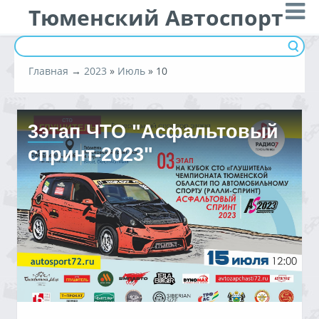
Тюменский Автоспорт
Главная
→
2023
»
Июль
»
10
3этап ЧТО "Асфальтовый
спринт-2023"