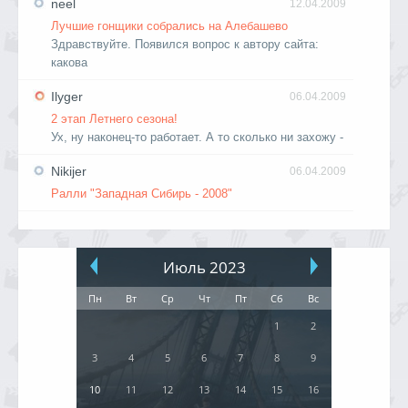
neel
12.04.2009
Лучшие гонщики собрались на Алебашево
Здравствуйте. Появился вопрос к автору сайта:
какова
Ilyger
06.04.2009
2 этап Летнего сезона!
Ух, ну наконец-то работает. А то сколько ни захожу -
Nikijer
06.04.2009
Ралли "Западная Сибирь - 2008"
Июль 2023
Пн
Вт
Ср
Чт
Пт
Сб
Вс
1
2
3
4
5
6
7
8
9
10
11
12
13
14
15
16