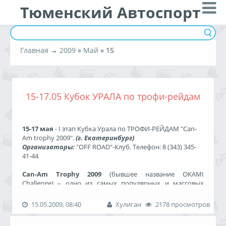
Тюменский Автоспорт
Главная
→
2009
»
Май
»
15
15-17.05 Кубок УРАЛА по трофи-рейдам
15-17 мая
- I этап Кубка Урала по ТРОФИ-РЕЙДАМ "Can-
Am trophy 2009".
(г. Екатеринбург)
Организаторы:
"OFF ROAD"-Клуб. Телефон: 8 (343) 345-
41-44
Can-Am Trophy 2009
(бывшее название OKAMI
Challenge) – одно из самых популярных и массовых
трофи – соревнований на квадроциклах (категория ATV)
в России. Поэтому не случайно партнером
соревнования
15.05.2009, 08:40
Хулиган
2178 просмотров
в этом году стала компания РОСАН - эксклюзивный
дистрибьютор техники BRP в России. В этом году под