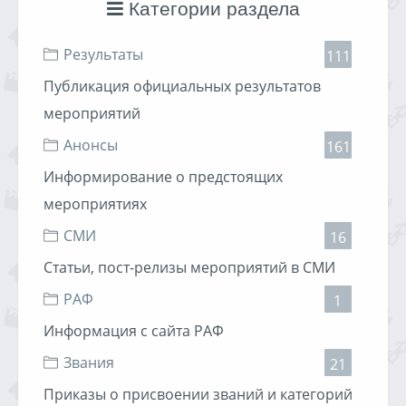
флагом соревнования Can-Am Trophy 2009 пройдет II
Категории раздела
этап Чемпионат России по ATV. Чемпионат проводится
третий год, и каждый раз организатором этапа
Результаты
выступает OFF ROAD клуб г. Екатерибург.
111
В соревновании Can-Am Trophy 2009 примут участие
Публикация официальных результатов
сильнейшие спортсмены из таких городов, как Москва,
Пенза, Ижевск, Пермь, Челябинск, Тюмень, а также
мероприятий
Екатеринбу
Анонсы
161
Информирование о предстоящих
мероприятиях
СМИ
16
Статьи, пост-релизы мероприятий в СМИ
РАФ
1
Информация с сайта РАФ
Звания
21
Приказы о присвоении званий и категорий