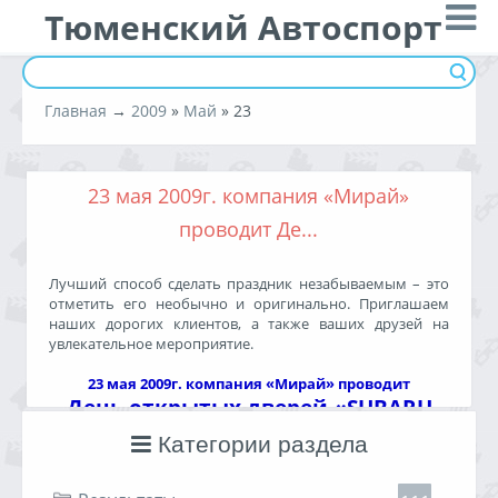
Тюменский Автоспорт
Главная
→
2009
»
Май
»
23
23 мая 2009г. компания «Мирай»
проводит Де...
Лучший способ сделать праздник незабываемым – это
отметить его необычно и оригинально. Приглашаем
наших дорогих клиентов, а также ваших друзей на
увлекательное мероприятие.
23 мая 2009г. компания «Мирай» проводит
День открытых дверей «SUBARU
КВЕСТ».
Категории раздела
Никаких скучных банкетов и дежурных поздравлений!