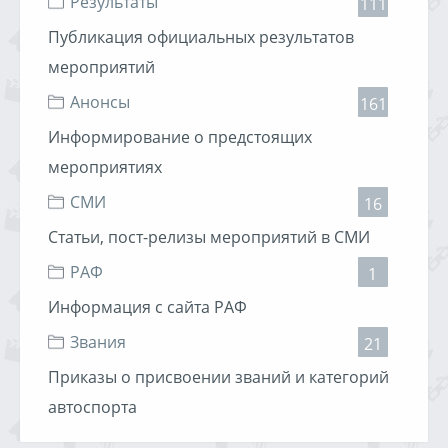
Результаты
Мы подобрали идеальное место для народного веселья
111
– автоцентр Субару. Вас ждет ярмарка продукции,
Публикация официальных результатов
специальные цены на услуги автосервиса,
автомобильная тест-игра Cубару, игры, конкурсы на
мероприятий
сервисной зоне, народный аукцион! Все это даст
сильный заряд позитива и бодрости.
Анонсы
161
Бросайте скучный загазованный город и приезжайте!
Оригинальный пикник и отличное настроение вам
Информирование о предстоящих
гарантировано.
Читать дальше »
мероприятиях
23.05.2009, 14:54
Хулиган
2142 просмотра
СМИ
16
Статьи, пост-релизы мероприятий в СМИ
РАФ
1
Информация с сайта РАФ
Звания
21
Приказы о присвоении званий и категорий
автоспорта