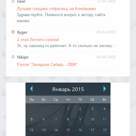
neel
12.04.2009
Лучшие гонщики собрались на Алебашево
Здравствуйте. Появился вопрос к автору сайта:
какова
Ilyger
06.04.2009
2 этап Летнего сезона!
Ух, ну наконец-то работает. А то сколько ни захожу -
Nikijer
06.04.2009
Ралли "Западная Сибирь - 2008"
Январь 2015
Пн
Вт
Ср
Чт
Пт
Сб
Вс
1
2
3
4
5
6
7
8
9
10
11
12
13
14
15
16
17
18