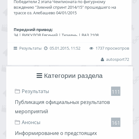
Победители 2 этапа Чемпионата по фигурному
вождению "Зимний спринт 2014/15" прошедшего на
трассе оз. Алебашево 04/01/2015
Передний привод:
34 | ВИКУЛОВ Евгений | Тюмень | ВАЗ 2108
21 | МЕНЩИКОВ Даниил | Тюмень | ВАЗ 2108
7 | НИКИТИН Кирилл | Тюмень | ВАЗ 2112 (на фото
Результаты
05.01.2015, 11:52
1737 просмотров
изображен не он)
Задний привод:
autosport72
24 | ТАРАДАНОВ Евгений | Тюмень | ВАЗ 2106
6 | ФИЛИППОВ Влад/БОНДАРЕВ Павел | Ялуторовск |
ВАЗ 21060
Категории раздела
Результаты
111
Публикация официальных результатов
мероприятий
Анонсы
161
Информирование о предстоящих