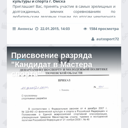
культуры и спорта г. Омска
Приглашает Вас, принять участие в самых зрелищных и
долгожданных, зимних соревнованиях по
любительским ледовым гонкам, по итогам чемпионата
(ориентировочно 4 этапа) лучшие гонщики-любители,
войдут в состав команды г. Омска для поездки на
Анонсы
22.01.2015, 14:03
1584 просмотра
Ледовую Битву Городов Сибири-5 .
Место проведения чемпионата ICE BATTLE Оmsk 2015!!!!!!
autosport72
парк "Зеленый остров"( трасса протяженностью 3,5 км)
Первый отборочный этап пройдёт
1-го февраля
начало
регистрации в 10-00 начало соревнований в 12-00
Присвоение разряда
тренировка
31 Янва
"Кандидат в Мастера
спорта"