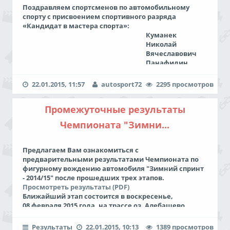
Поздравляем спортсменов по автомобильному
спорту с присвоением спортивного разряда
«
Кандидат в мастера спорта
»:
Куманек
Николай
Вячеславович
Панафидин
Антон
Георгиевич
22.01.2015, 11:57
autosport72
2295 просмотров
на основании Приказ Департамента по спорту и
молодежной политике Тюменской области от
Промежуточные результаты
24.12.2014 № 431 «О присвоении спортивных
разрядов»
Чемпионата "Зимни...
От портала "Тюменский автоспорт" мы
поздравляем Вас с этим почетным званием
и желаем достичь новых высот, получить МС.
Предлагаем Вам ознакомиться с
предварительными результатами Чемпионата по
фигурному вождению автомобиля "Зимний спринт
- 2014/15" после прошедших трех этапов.
Просмотреть результаты (PDF)
Ближайший этап состоится в воскресенье,
08 февраля 2015 года, на трассе оз. Алебашево
(г.Тюмень)
Результаты
22.01.2015, 10:13
1389 просмотров