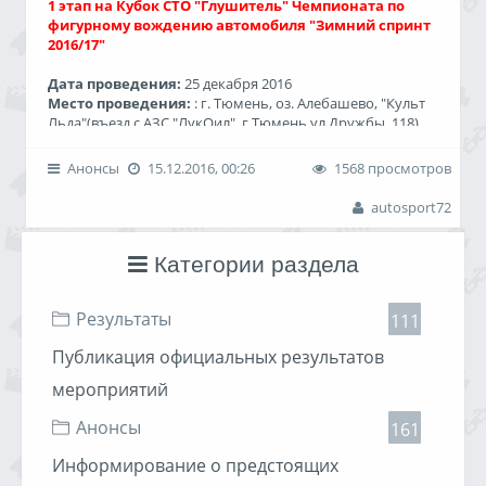
1 этап на Кубок СТО "Глушитель" Чемпионата по
фигурному вождению автомобиля "Зимний спринт
2016/17"
Дата проведения:
25 декабря 2016
Место проведения:
: г. Тюмень, оз. Алебашево, "Культ
Льда"(въезд с АЗС "ЛукОил", г.Тюмень,ул.Дружбы, 118)
-----------------------------------------------------------------------------------------
-------------------------------------------
Анонсы
15.12.2016, 00:26
1568 просмотров
Генеральный спонсор I этапа Чемпионата:
autosport72
-----------------------------------------------------------------------------------------
Категории раздела
-------------------------------------------
Организаторы Чемпионата:
Результаты
111
<
Читать дальше »
Публикация официальных результатов
мероприятий
Анонсы
161
Информирование о предстоящих