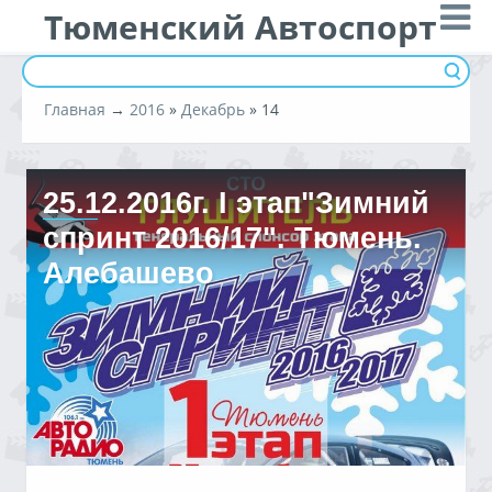
Тюменский Автоспорт
Главная
→
2016
»
Декабрь
»
14
25.12.2016г. I этап"Зимний
спринт 2016/17". Тюмень.
Алебашево