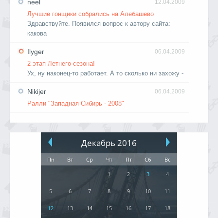
neel
12.04.2009
Лучшие гонщики собрались на Алебашево
Здравствуйте. Появился вопрос к автору сайта:
какова
Ilyger
06.04.2009
2 этап Летнего сезона!
Ух, ну наконец-то работает. А то сколько ни захожу -
Nikijer
06.04.2009
Ралли "Западная Сибирь - 2008"
Декабрь 2016
Пн
Вт
Ср
Чт
Пт
Сб
Вс
1
2
3
4
5
6
7
8
9
10
11
12
13
14
15
16
17
18