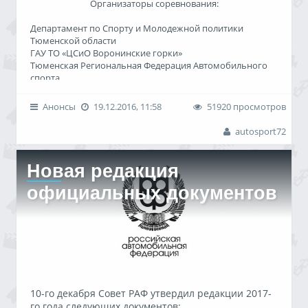
Организаторы соревнования:
Департамент по Спорту и Молодежной политики
Тюменской области
ГАУ ТО «ЦСиО Воронинские горки»
Тюменская Региональная Федерация Автомобильного
спорта
Расписание соревнования
Анонсы
19.12.2016, 11:58
51920 просмотров
8.00 - 9.30 - Административная проверка
autosport72
8.00 - 9.30 - Техническая инспекция
8.00 - 9.30 - Медицинский контроль
10.20 - Свободная тренировка S-1600, Д2-2500 (трасса
Новая редакция
соревнований)
официальных документов
11.00 - Открытие соревнования
11.30 - Квалификационные заезды S-1600 (трасса
соревнований)
12.30 - Финальных заезды, Д2-2500, S-1600
16.00 - Официальное награждение и закрытие
соревнований
Регламент 1го этапа
10-го декабря Совет РАФ утвердил редакции 2017-
го года следующих документов: