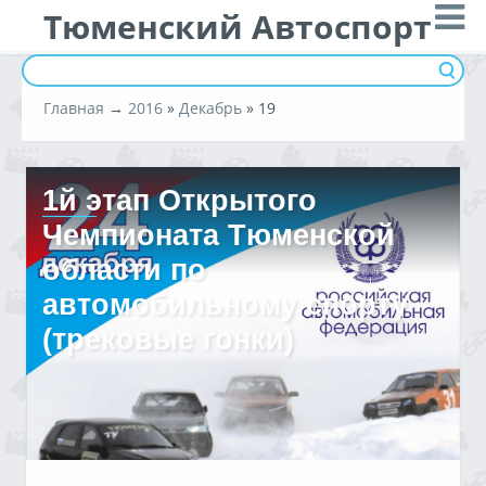
Тюменский Автоспорт
Главная
→
2016
»
Декабрь
»
19
1й этап Открытого
Чемпионата Тюменской
области по
автомобильному спорту
(трековые гонки)