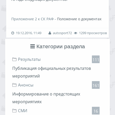
Приложение 2 к СК РАФ
- Положение о документах
для участия в соревнованиях.
19.12.2016, 11:49
autosport72
1299 просмотров
Приложение 3 к СК РАФ
- Рекомендации по
подготовке и сертификации гоночных трасс.
Категории раздела
Приложение 5 к СК РАФ
- Правила выдачи
лицензий официальных лиц.
Результаты
111
Приложение 11 к СК РАФ
- Положение об
аттестации спортивных судей.
Публикация официальных результатов
мероприятий
Положение о Комитете официальных лиц и
судейства РАФ
.
Анонсы
161
Читать дальше »
Информирование о предстоящих
мероприятиях
СМИ
16