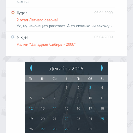
какова
Ilyger
06.04.2009
2 этап Летнего сезона!
Ух, ну наконец-то работает. А то сколько ни захожу -
Nikijer
06.04.2009
Ралли "Западная Сибирь - 2008"
Декабрь 2016
Пн
Вт
Ср
Чт
Пт
Сб
Вс
1
2
3
4
5
6
7
8
9
10
11
12
13
14
15
16
17
18
19
20
21
22
23
24
25
26
27
28
29
30
31