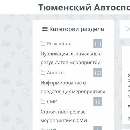
Тюменский Автосп
Категории раздела
Гл
Результаты
111
Публикация официальных
результатов мероприятий
Анонсы
161
5
Ф
Информирование о
Ф
предстоящих мероприятиях
Р
М
СМИ
16
Статьи, пост-релизы
0
2
мероприятий в СМИ
3
0