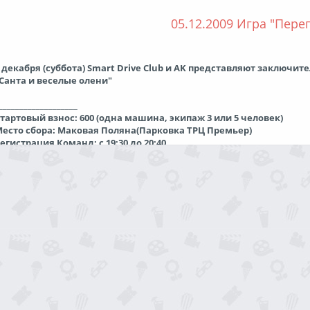
4 декабря, пятница - административные и технические проверки, озн
5 декабря, суббота - старт и финиш ралли, награждение
05.12.2009 Игра "Пере
аявки шлите на:
aateam@mail.ru
 декабря (суббота) Smart Drive Club и AK представляют заключит
Участникам:
Санта и веселые олени"
Регламент ралли":
Читать дальше »
___________________
тартовый взнос: 600 (одна машина, экипаж 3 или 5 человек)
есто сбора: Маковая Поляна(Парковка ТРЦ Премьер)
егистрация Команд: с 19:30 до 20:40
рифинг для Игроков: 20:45
тарт Игры: 21.00
Ждем Всех!!
тчет об игре
_______________________________________________________
ролог:
акануне нового года, нам бы хотелось рассказать о
05.12.2009, 21:19