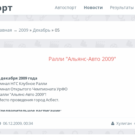
орт
Автоспорт
Новости
Результаты
авная
→
2009
»
Декабрь
»
05
Ралли "Альянс-Авто 2009"
 декабря 2009 года
инал НГС Клубное Ралли
инал Открытого Чемпионата УрФО
алли "Альянс-Авто 2009"!
есто проведения город Асбест.
Предварительное расписание:
3 ноября, вторник - начало приема предварительных заявок
9 ноября, воскресенье - окончание приема заявок на участие
06.12.2009, 00:34
Хулиган
0 ноября, понедельник - публикация списка заявленных экипажей и с
3 декабря, четверг - административные проверки и выдача документо