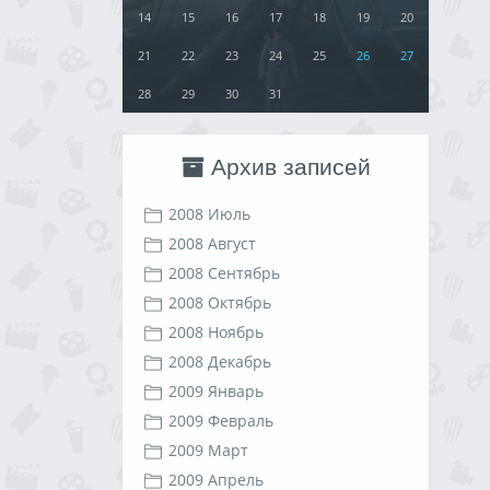
14
15
16
17
18
19
20
21
22
23
24
25
26
27
28
29
30
31
Архив записей
2008 Июль
2008 Август
2008 Сентябрь
2008 Октябрь
2008 Ноябрь
2008 Декабрь
2009 Январь
2009 Февраль
2009 Март
2009 Апрель