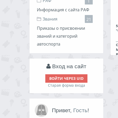
РАФ
1
0
0
Информация с сайта РАФ
З
Звания
21
5
Приказы о присвоении
"
"
званий и категорий
_
автоспорта
С
М
Р
Б
С
Вход на сайт
ВОЙТИ ЧЕРЕЗ UID
О
Старая форма входа
_
П
Н
Привет,
Гость
!