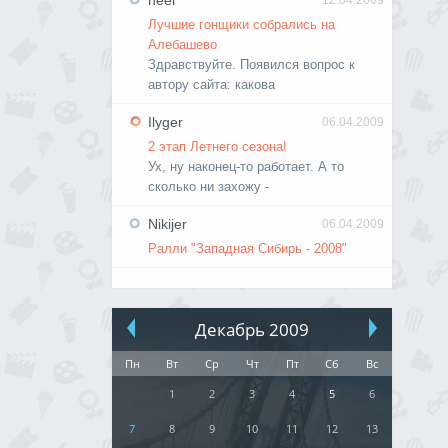
neel
12.04.2009
Лучшие гонщики собрались на
Алебашево
Здравствуйте. Появился вопрос к
автору сайта: какова
Ilyger
06.04.2009
2 этап Летнего сезона!
Ух, ну наконец-то работает. А то
сколько ни захожу -
Nikijer
06.04.2009
Ралли "Западная Сибирь - 2008"
Декабрь 2009
Пн
Вт
Ср
Чт
Пт
Сб
Вс
1
2
3
4
5
6
7
8
9
10
11
12
13