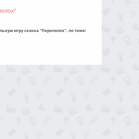
акомление
полох"
ельную игру сезона "Переполох", по теме:
Хулиган
2293 просмотра