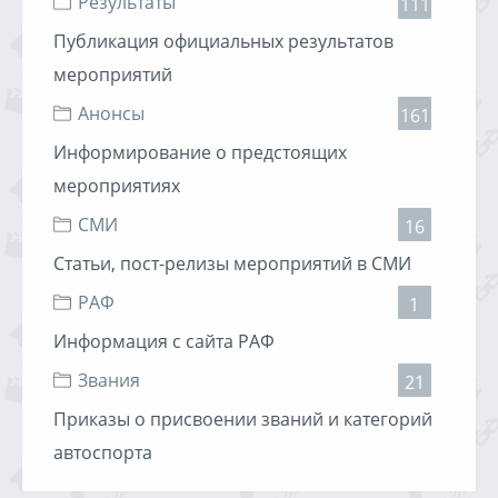
Результаты
111
Итак, на какие соревнования нужны Ваши творения:
Публикация официальных результатов
1) Чемпионат Тюменской области "Зимний спринт".
мероприятий
2) Чемпионат Тюменской области "Летний спринт".
3) Летние Метелевские рулежки (+Джимкана).
Анонсы
161
4) Чемпионат "Уральская Лига Дрифта" (Тут пока
еще допускаются вариации).
Информирование о предстоящих
мероприятиях
Пока хватит. Ждем вариантов!
Читать дальше »
СМИ
16
07.12.2009, 20:17
Хулиган
3046 просмотров
Статьи, пост-релизы мероприятий в СМИ
РАФ
1
Информация с сайта РАФ
Звания
21
Приказы о присвоении званий и категорий
автоспорта