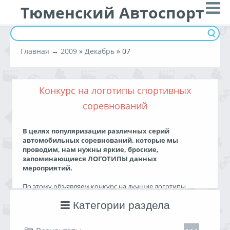
Тюменский Автоспорт
Главная
→
2009
»
Декабрь
»
07
Конкурс на логотипы спортивных
соревнований
В целях популяризации различных серий
автомобильных соревнований, которые мы
проводим, нам нужны яркие, броские,
запоминающиеся ЛОГОТИПЫ данных
мероприятий.
По этому объявляем конкурс на лучшие логотипы
наших гоночных серий!
Категории раздела
В качестве приза для победителей - возможность
лицезреть свои работы на каждой гонке, в анонсах и
наклейках.